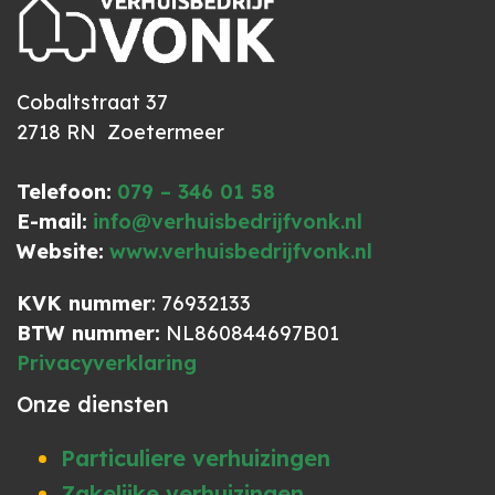
Cobaltstraat 37
2718 RN Zoetermeer
Telefoon:
079 – 346 01 58
E-mail:
info@verhuisbedrijfvonk.nl
Website:
www.verhuisbedrijfvonk.nl
KVK nummer
: 76932133
BTW nummer:
NL860844697B01
Privacyverklaring
Onze diensten
Particuliere verhuizingen
Zakelijke verhuizingen