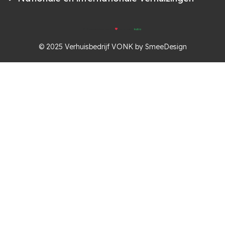
kubio
© 2026 verhuisbedrijf vonk. created with
using wordpress and
© 2025 Verhuisbedrijf VONK by SmeeDesign