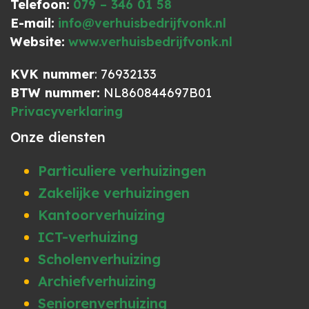
Telefoon:
079 – 346 01 58
E-mail:
info@verhuisbedrijfvonk.nl
Website:
www.verhuisbedrijfvonk.nl
KVK nummer
: 76932133
BTW nummer:
NL860844697B01
Privacyverklaring
Onze diensten
Particuliere verhuizingen
Zakelijke verhuizingen
Kantoorverhuizing
ICT-verhuizing
Scholenverhuizing
Archiefverhuizing
Seniorenverhuizing