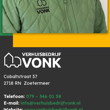
Cobaltstraat 37
2718 RN Zoetermeer
Telefoon:
079 – 346 01 58
E-mail:
info@verhuisbedrijfvonk.nl
Website:
www.verhuisbedrijfvonk.nl